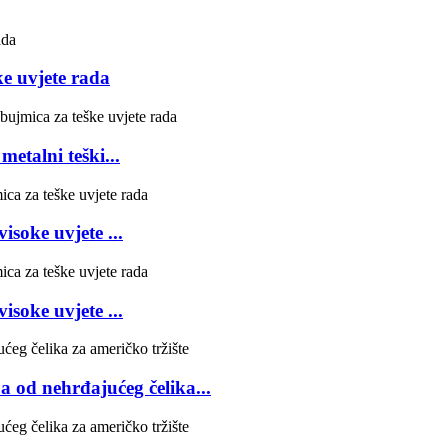
ke uvjete rada
etalni teški...
isoke uvjete ...
isoke uvjete ...
a od nehrđajućeg čelika...