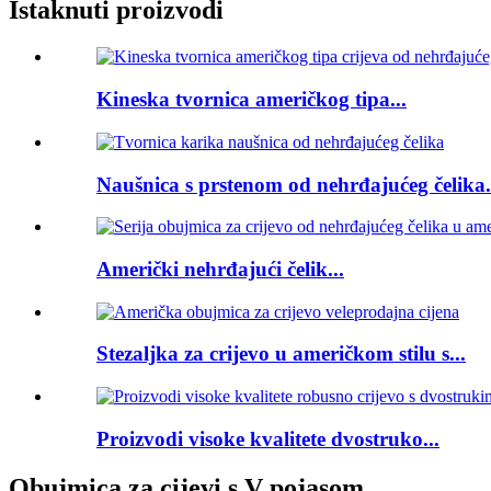
Istaknuti proizvodi
Kineska tvornica američkog tipa...
Naušnica s prstenom od nehrđajućeg čelika.
Američki nehrđajući čelik...
Stezaljka za crijevo u američkom stilu s...
Proizvodi visoke kvalitete dvostruko...
Obujmica za cijevi s V pojasom