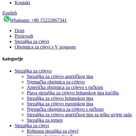
Kontakt
English
Whatsapp: +86 15222867341
Dom
Proizvodi
Stezaljka za cijevi
Obujmica za cijevi s V pojasom
kategorije
Stezaljka za crijevo
Stezaljka za crijevo američkog tipa
Njemačka obujmica za crijevo
Američka obujmica za crijevo s ručkom
Plava stezaljka za crijevo britanskog tipa kućišta
Stezaljka za crijevo britanskog tipa
Stezaljka za crijevo europskog tipa
Njemačka obujmica za crijevo s ručkom
Stezaljka za crijevo američkog tipa za teške uvjete rada
Stezaljka za remen
Stezaljka za cijevi
Robusna stezaljka za cijevi