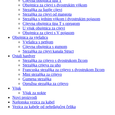
Cijevna obujmica tipa T
Obujmica za cijevi s dvostrukim vijkom
Stezaljka za šuplje cijevi
Stezaljka za cijevi od mangota
Stezaljka s jednim vijkom i dvostrukim pojasom
Cijevna obujmica tipa T s oprugom
U vijak obujmica za cijevi
Obujmica za cijevi s V pojasom
Obujmica za vješalicu
Vješalica s petljom
Cijevna obujmica s gumom
Stezaljka za cijevi kanala Struct
Ostali hardver
Stezaljka za crijevo s dvostrukom žicom
Stezaljka crijeva za uho
Francuska stezaljka za crijevo s dvostrukom žicom
Mini stezaljka za crijevo
Gumena stezaljka
Opružna stezaljka za crijevo
Vijak
Vijak za nokte
Novi proizvodi
Najlonska vezica za kabel
Vezica za kabele od nehrđajućeg čelika