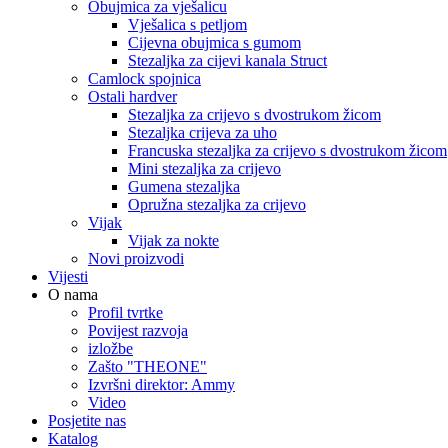
Obujmica za vješalicu
Vješalica s petljom
Cijevna obujmica s gumom
Stezaljka za cijevi kanala Struct
Camlock spojnica
Ostali hardver
Stezaljka za crijevo s dvostrukom žicom
Stezaljka crijeva za uho
Francuska stezaljka za crijevo s dvostrukom žicom
Mini stezaljka za crijevo
Gumena stezaljka
Opružna stezaljka za crijevo
Vijak
Vijak za nokte
Novi proizvodi
Vijesti
O nama
Profil tvrtke
Povijest razvoja
izložbe
Zašto "THEONE"
Izvršni direktor: Ammy
Video
Posjetite nas
Katalog