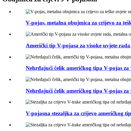
V-pojas, metalna obujmica za crijevo za teš
Američki tip V-pojasa za visoke uvjete rada m
Nehrđajući čelik američkog tipa V-pojas za v
Nehrđajući čelik američkog tipa V-pojas za v
V-pojasna stezaljka za crijevo američkog tip