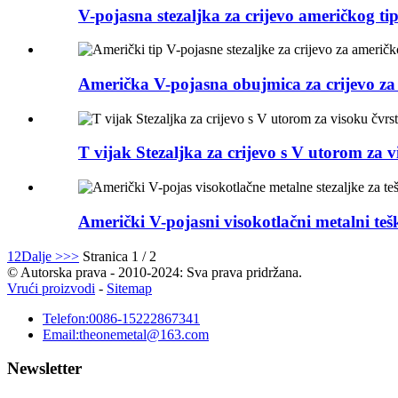
V-pojasna stezaljka za crijevo američkog tip
Američka V-pojasna obujmica za crijevo za
T vijak Stezaljka za crijevo s V utorom za v
Američki V-pojasni visokotlačni metalni teški
1
2
Dalje >
>>
Stranica 1 / 2
© Autorska prava - 2010-2024: Sva prava pridržana.
Vrući proizvodi
-
Sitemap
Telefon:
0086-15222867341
Email:
theonemetal@163.com
Newsletter