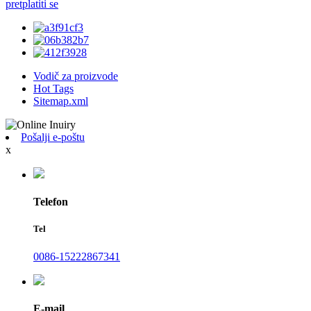
pretplatiti se
Vodič za proizvode
Hot Tags
Sitemap.xml
Pošalji e-poštu
x
Telefon
Tel
0086-15222867341
E-mail