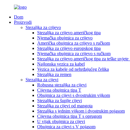
Dom
Proizvodi
Stezaljka za crijevo
Stezaljka za crijevo američkog tipa
Njemačka obujmica za crijevo
Američka obujmica za crijevo s ručkom
Stezaljka za crijevo europskog tipa
Njemačka obujmica za crijevo s ručkom
Stezaljka za crijevo američkog tipa za teške uvjete
Najlonska vezica za kabel
Vezica za kabele od nehrđajućeg čelika
Stezaljka za remen
Stezaljka za cijevi
Robusna stezaljka za cijevi
Cijevna obujmica tipa T
Obujmica za cijevi s dvostrukim vijkom
Stezaljka za šuplje cijevi
Stezaljka za cijevi od mangota
Stezaljka s jednim vijkom i dvostrukim pojasom
Cijevna obujmica tipa T s oprugom
U vijak obujmica za cijevi
Obujmica za cijevi s V pojasom