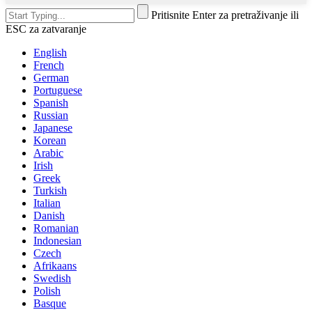
Pritisnite Enter za pretraživanje ili
ESC za zatvaranje
English
French
German
Portuguese
Spanish
Russian
Japanese
Korean
Arabic
Irish
Greek
Turkish
Italian
Danish
Romanian
Indonesian
Czech
Afrikaans
Swedish
Polish
Basque