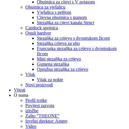
Obujmica za cijevi s V pojasom
Obujmica za vješalicu
Vješalica s petljom
Cijevna obujmica s gumom
Stezaljka za cijevi kanala Struct
Camlock spojnica
Ostali hardver
Stezaljka za crijevo s dvostrukom žicom
Stezaljka crijeva za uho
Francuska stezaljka za crijevo s dvostrukom
žicom
Mini stezaljka za crijevo
Gumena stezaljka
Opružna stezaljka za crijevo
Vijak
Vijak za nokte
Novi proizvodi
Vijesti
O nama
Profil tvrtke
Povijest razvoja
izložbe
Zašto "THEONE"
Izvršni direktor: Ammy
Video