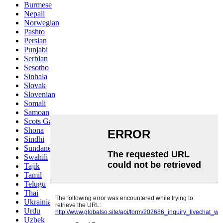
Burmese
Nepali
Norwegian
Pashto
Persian
Punjabi
Serbian
Sesotho
Sinhala
Slovak
Slovenian
Somali
Samoan
Scots Gaelic
Shona
Sindhi
Sundanese
Swahili
Tajik
Tamil
Telugu
Thai
Ukrainian
Urdu
Uzbek