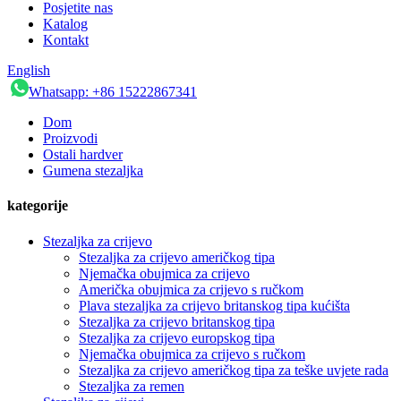
Posjetite nas
Katalog
Kontakt
English
Whatsapp: +86 15222867341
Dom
Proizvodi
Ostali hardver
Gumena stezaljka
kategorije
Stezaljka za crijevo
Stezaljka za crijevo američkog tipa
Njemačka obujmica za crijevo
Američka obujmica za crijevo s ručkom
Plava stezaljka za crijevo britanskog tipa kućišta
Stezaljka za crijevo britanskog tipa
Stezaljka za crijevo europskog tipa
Njemačka obujmica za crijevo s ručkom
Stezaljka za crijevo američkog tipa za teške uvjete rada
Stezaljka za remen