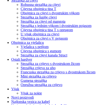
Stezaljka za cijevi
Robusna stezaljka za cijevi
Cijevna obujmica tipa T
Obujmica za cijevi s dvostrukim vijkom
Stezaljka za šuplje cijevi
Stezaljka za cijevi od mangota
Stezaljka s jednim vijkom i dvostrukim pojasom
Cijevna obujmica tipa T s oprugom
U vijak obujmica za cijevi
Obujmica za cijevi s V pojasom
Obujmica za vješalicu
Vješalica s petljom
Cijevna obujmica s gumom
Stezaljka za cijevi kanala Struct
Ostali hardver
Stezaljka za crijevo s dvostrukom žicom
Stezaljka crijeva za uho
Francuska stezaljka za crijevo s dvostrukom žicom
Mini stezaljka za crijevo
Gumena stezaljka
Opružna stezaljka za crijevo
Vijak
Vijak za nokte
Novi proizvodi
Najlonska vezica za kabel