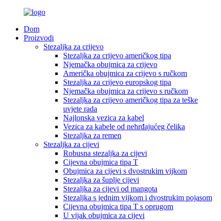
Dom
Proizvodi
Stezaljka za crijevo
Stezaljka za crijevo američkog tipa
Njemačka obujmica za crijevo
Američka obujmica za crijevo s ručkom
Stezaljka za crijevo europskog tipa
Njemačka obujmica za crijevo s ručkom
Stezaljka za crijevo američkog tipa za teške
uvjete rada
Najlonska vezica za kabel
Vezica za kabele od nehrđajućeg čelika
Stezaljka za remen
Stezaljka za cijevi
Robusna stezaljka za cijevi
Cijevna obujmica tipa T
Obujmica za cijevi s dvostrukim vijkom
Stezaljka za šuplje cijevi
Stezaljka za cijevi od mangota
Stezaljka s jednim vijkom i dvostrukim pojasom
Cijevna obujmica tipa T s oprugom
U vijak obujmica za cijevi