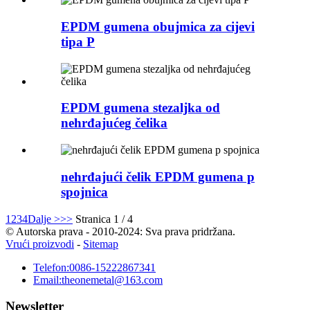
EPDM gumena obujmica za cijevi
tipa P
EPDM gumena stezaljka od
nehrđajućeg čelika
nehrđajući čelik EPDM gumena p
spojnica
1
2
3
4
Dalje >
>>
Stranica 1 / 4
© Autorska prava - 2010-2024: Sva prava pridržana.
Vrući proizvodi
-
Sitemap
Telefon:
0086-15222867341
Email:
theonemetal@163.com
Newsletter