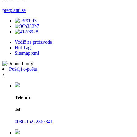
pretplatiti se
Vodič za proizvode
Hot Tags
Sitemap.xml
Pošalji e-poštu
x
Telefon
Tel
0086-15222867341